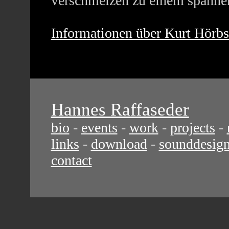
verschmelzen
zu einem spanne
Informationen über Kurt Hörbs
Hannes Raffaseder
bio
-
events
-
work
-
projects
-
links
-
download
-
sounddesig
contact