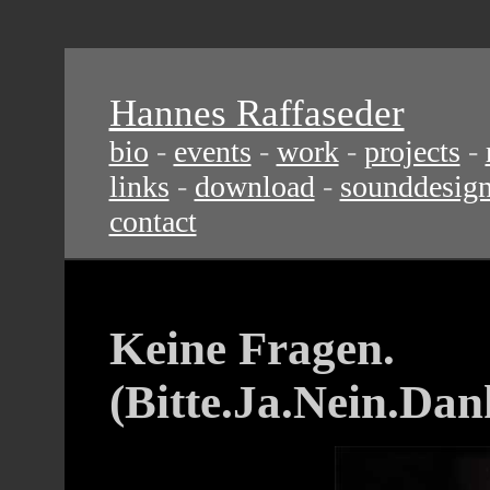
Hannes Raffaseder
bio
-
events
-
work
-
projects
-
links
-
download
-
sounddesig
contact
Keine Fragen.
(Bitte.Ja.Nein.Dan