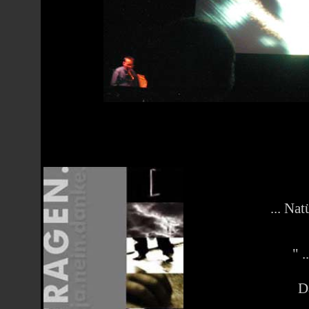
... Nat
" 
Da